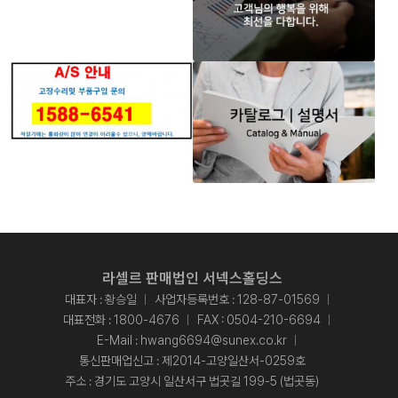
라셀르 판매법인 서넥스홀딩스
대표자 : 황승일
사업자등록번호 : 128-87-01569
대표전화 :
1800-4676
FAX : 0504-210-6694
E-Mail :
hwang6694@sunex.co.kr
통신판매업신고 : 제2014-고양일산서-0259호
주소 : 경기도 고양시 일산서구 법곳길 199-5 (법곳동)