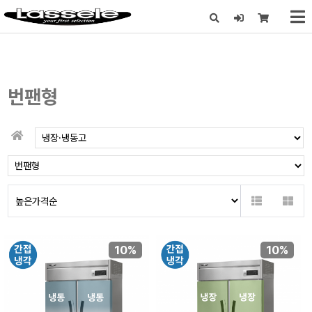
X
번팬형
10%
10%