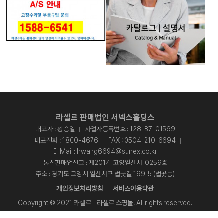
라셀르 판매법인 서넥스홀딩스
대표자 : 황승일
사업자등록번호 : 128-87-01569
대표전화 :
1800-4676
FAX : 0504-210-6694
E-Mail :
hwang6694@sunex.co.kr
통신판매업신고 : 제2014-고양일산서-0259호
주소 : 경기도 고양시 일산서구 법곳길 199-5 (법곳동)
개인정보처리방침
서비스이용약관
Copyright © 2021 라셀르 - 라셀르 쇼핑몰. All rights reserved.
Designed By
ADS&SOFT
.