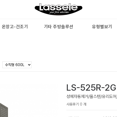
온장고-건조기
기타 주방솔루션
유형별보기
테이블 가로 900
H60
보존
VCC
테이블 가로 1200
H600
김치
수비
LS-525R-2
테이블 가로 1500
CARE
육수
성에자동제거/올스텐/유리도어, 냉장 
테이블 가로 1800
TLW
슬러
사용후기 0 개
다목