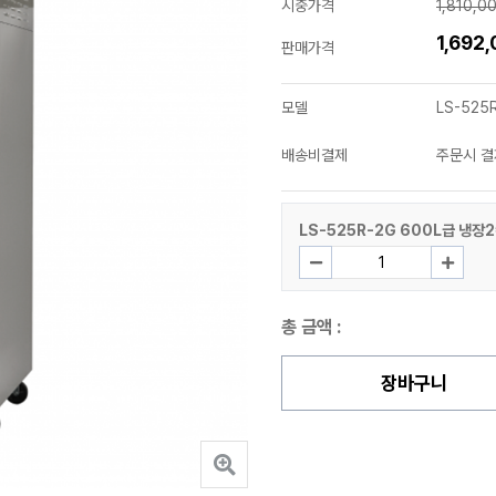
시중가격
1,810,0
1,692
판매가격
모델
LS-525
배송비결제
주문시 결
LS-525R-2G 600L급 냉장
총 금액 :
장바구니