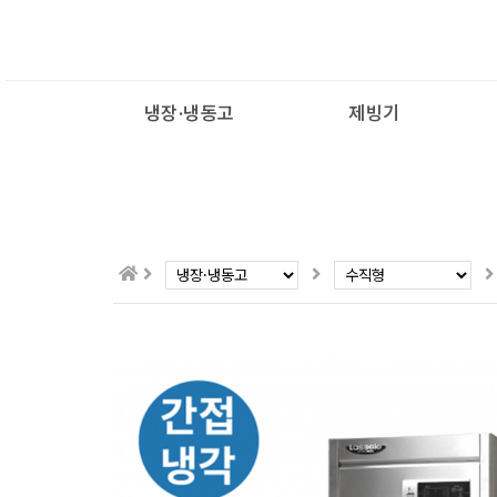
냉장·냉동고
제빙기
수직형 600L
600L
쾌속냉동고
수직형 1100L
1100L
블라스트칠러
수직형 1700L