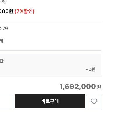
00원
,000원
(7%할인)
R-2G
제
2칸
+0원
1,692,000
원
바로구매