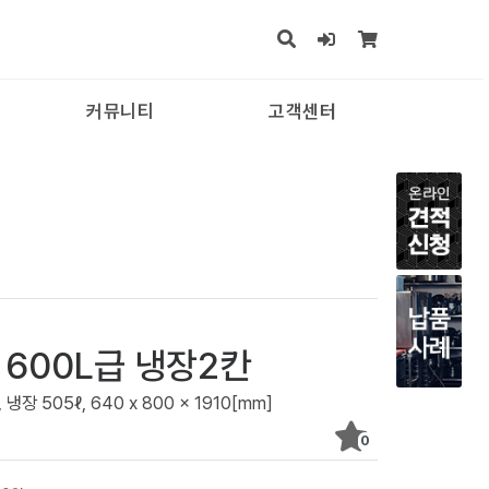
커뮤니티
고객센터
식냉동고
멀티조리기
냉장·냉동 쇼케이스
냉장고/참치냉동고
드머신
제과쇼케이스
G 600L급 냉장2칸
냉장고
505ℓ, 640 x 800 x 1910[mm]
시냉장고
0
적냉동고