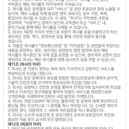
저작권은 해당 게시물의 저작자에게 귀속됩니다.
2. 게시물 등은 검색결과 내지 "서비스" 및 관련 프로모션 등에 노출될 수
있으며, 해당 노출을 위해 필요한 범위 내에서는 일부 수정, 복제,
편집되어 게시될 수 있습니다. 이 경우, "회사"는 저작권법 규정을
준수하며, "이용자"는 원하지 않으며 고객센터 또는 "서비스" 내
관리기능을 통해 해당 게시물을 삭제할 수 있습니다.
3. 회사는 제2항 이외의 방법으로 회원의 게시물 등을 이용하고자 하는
경우에는 전화, 팩스, 전자우편 등을 통해 사전에 회원의 동의를
얻습니다.
4. 회원은 게시물이 "정보통신망법" 및 "저작권법" 등 관련법에 위반되는
내용을 포함하는 경우, 권리자는 관련법이 정한 절차에 따라 해당
게시물의 게시중단 및 삭제 등을 요청할 수 있으며, 권리자의 요청이 없는
경우라도 회사는 해당 게시물에 대해 임시조치 등을 취할 수 있습니다.
제11조 (회사의 의무)
1. 회사는 본 약관이 정하는 바에 따라 지속적이고 안정적인 서비스를
제공하는데 최선을 다합니다.
2. 회사는 항상 등록자의 정보를 포함한 개인신상정보에 대하여 관리적,
기술적 안전조치를 강구하여 정보보안에 최선을 다합니다.
3. 회사는 공정하고 건전한 운영을 통하여 전자상거래 질서유지에 최선을
다하고 지속적인 연구개발을 통하여 양질의 서비스를 제공함으로써
고객만족을 극대화하여 인터넷 사업 발전에 기여합니다.
4. 회사는 회원으로부터 제기되는 불편사항 및 문제에 대해 정당하다고
판단될 경우 우선적으로 그 문제를 즉시 처리합니다. 단, 신속한 처리가
곤란한 경우, 회원에게 그 사유와 처리일정을 즉시 통보합니다.
5. 회사는 소비자 보호단체 및 공공기관의 소비자 보호업무의 추진에
필요한 자료 등의 요구에 적극 협력합니다.
제12조 (회원의 의무)
1. 아이디와 비밀번호에 관한 모든 관리의 책임은 회원에게 있습니다.