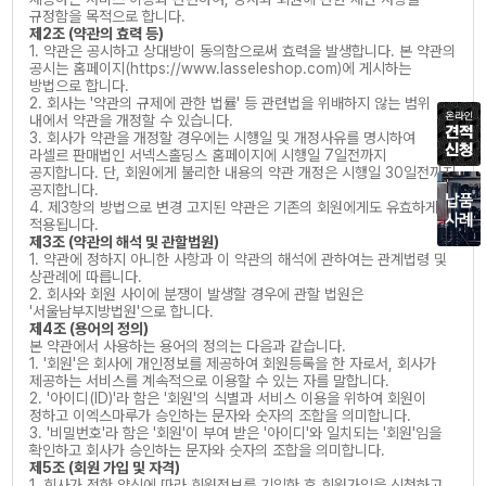
규정함을 목적으로 합니다.
제2조 (약관의 효력 등)
1. 약관은 공시하고 상대방이 동의함으로써 효력을 발생합니다. 본 약관의
공시는 홈페이지(https://www.lasseleshop.com)에 게시하는
방법으로 합니다.
2. 회사는 '약관의 규제에 관한 법률' 등 관련법을 위배하지 않는 범위
내에서 약관을 개정할 수 있습니다.
3. 회사가 약관을 개정할 경우에는 시행일 및 개정사유를 명시하여
라셀르 판매법인 서넥스홀딩스 홈페이지에 시행일 7일전까지
공지합니다. 단, 회원에게 불리한 내용의 약관 개정은 시행일 30일전까지
공지합니다.
4. 제3항의 방법으로 변경 고지된 약관은 기존의 회원에게도 유효하게
적용됩니다.
제3조 (약관의 해석 및 관할법원)
1. 약관에 정하지 아니한 사항과 이 약관의 해석에 관하여는 관계법령 및
상관례에 따릅니다.
2. 회사와 회원 사이에 분쟁이 발생할 경우에 관할 법원은
'서울남부지방법원'으로 합니다.
제4조 (용어의 정의)
본 약관에서 사용하는 용어의 정의는 다음과 같습니다.
1. '회원'은 회사에 개인정보를 제공하여 회원등록을 한 자로서, 회사가
제공하는 서비스를 계속적으로 이용할 수 있는 자를 말합니다.
2. '아이디(ID)'라 함은 '회원'의 식별과 서비스 이용을 위하여 회원이
정하고 이엑스마루가 승인하는 문자와 숫자의 조합을 의미합니다.
3. '비밀번호'라 함은 '회원'이 부여 받은 '아이디'와 일치되는 '회원'임을
확인하고 회사가 승인하는 문자와 숫자의 조합을 의미합니다.
제5조 (회원 가입 및 자격)
1. 회사가 정한 양식에 따라 회원정보를 기입한 후 회원가입을 신청하고