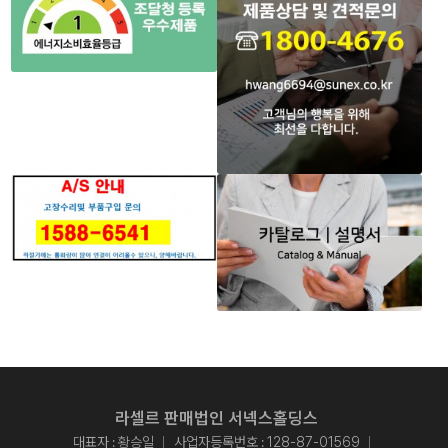
라셀르 판매법인 서넥스홀딩스
대표자 : 황승일
사업자등록번호 : 128-87-01569