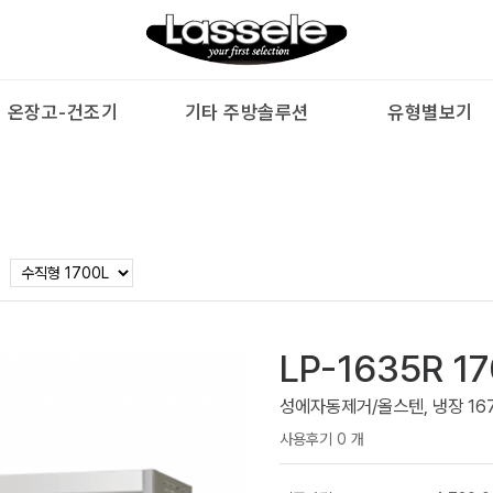
온장고-건조기
기타 주방솔루션
유형별보기
테이블 가로 900
H60
보존
VCC
테이블 가로 1200
H600
김치
수비
LP-1635R 
테이블 가로 1500
CARE
육수
성에자동제거/올스텐, 냉장 1675ℓ,
테이블 가로 1800
TLW
슬러
사용후기 0 개
다목