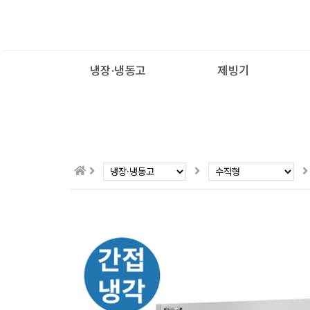
냉장·냉동고
제빙기
수직형 600L
600L
쾌속냉동고
수직형 1100L
1100L
블라스트칠러
수직형 1700L