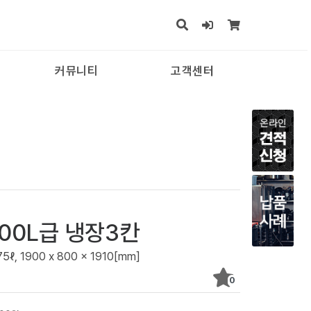
커뮤니티
고객센터
식냉동고
멀티조리기
냉장·냉동 쇼케이스
냉장고/참치냉동고
드머신
제과쇼케이스
1700L급 냉장3칸
냉장고
 1900 x 800 x 1910[mm]
시냉장고
0
적냉동고