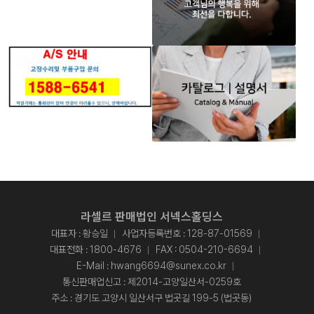
라셀르 판매법인 서넥스홀딩스
대표자 : 황승일
사업자등록번호 : 128-87-01569
대표전화 :
1800-4676
FAX : 0504-210-6694
E-Mail :
hwang6694@sunex.co.kr
통신판매업신고 : 제2014-고양일산서-0259호
주소 : 경기도 고양시 일산서구 법곳길 199-5 (법곳동)