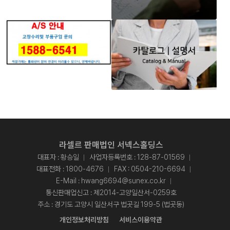
라셀르 판매법인 서넥스홀딩스
대표자 : 황승일
사업자등록번호 : 128-87-01569
대표전화 :
1800-4676
FAX : 0504-210-6694
E-Mail :
hwang6694@sunex.co.kr
통신판매업신고 : 제2014-고양일산서-0259호
주소 : 경기도 고양시 일산서구 법곳길 199-5 (법곳동)
개인정보처리방침
서비스이용약관